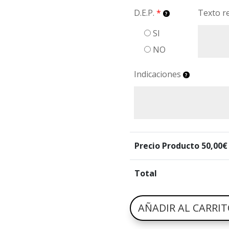
D.E.P.
*
Texto r
SI
NO
Indicaciones
Precio Producto
50,00
€
Total
AÑADIR AL CARRI