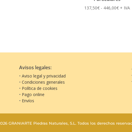
Rango
137,50
€
-
446,00
€
+ IVA
de
precios
desde
137,50
hasta
446,00
Avisos legales:
•
Aviso legal y privacidad
•
Condiciones generales
•
Política de cookies
•
Pago online
•
Envíos
2026
GRANIARTE Piedras Naturales, S.L.
Todos los derechos reservad