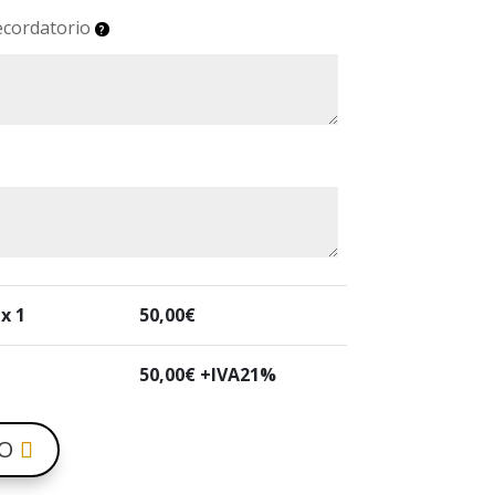
ecordatorio
 x 1
50,00
€
50,00
€ +IVA21%
TO