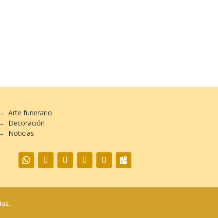
:
€
€
→
Arte funerario
→
Decoración
→
Noticias
os.