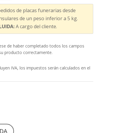
edidos de placas funerarias desde
sulares de un peso inferior a 5 kg.
LUIDA:
A cargo del cliente.
ese de haber completado todos los campos
 su producto correctamente.
uyen IVA, los impuestos serán calculados en el
NDA