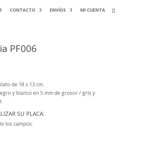
CONTACTO
ENVÍOS
MI CUENTA
ia PF006
lato de 18 x 13 cm.
negro y blanco en 5 mm de grosor / gris y
r.
IZAR SU PLACA:
e los campos.