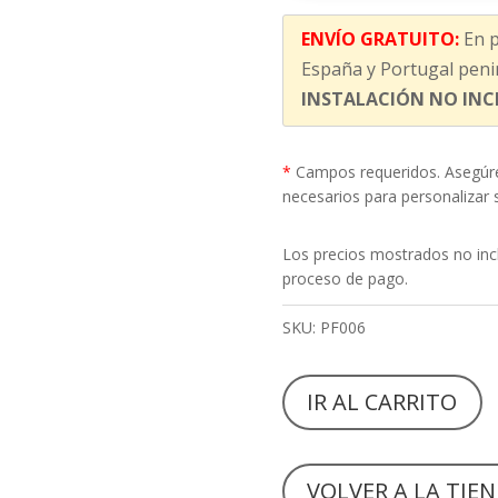
ENVÍO GRATUITO:
En p
España y Portugal penin
INSTALACIÓN NO INC
*
Campos requeridos. Asegúr
necesarios para personalizar
Los precios mostrados no incl
proceso de pago.
SKU:
PF006
IR AL CARRITO
VOLVER A LA TIE