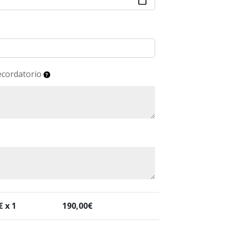
ecordatorio
€ x 1
190,00
€