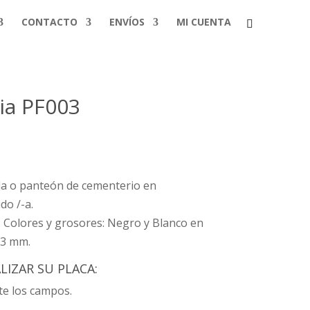
CONTACTO
ENVÍOS
MI CUENTA
ia PF003
da o panteón de cementerio en
do /-a.
 Colores y grosores: Negro y Blanco en
 3 mm.
IZAR SU PLACA:
e los campos.