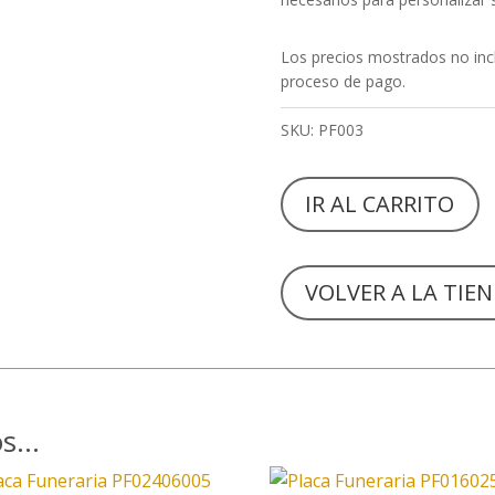
Los precios mostrados no incl
proceso de pago.
SKU:
PF003
IR AL CARRITO
VOLVER A LA TIE
os…