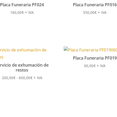
Placa Funeraria PF024
Placa Funeraria PF016
160,00
€
+ IVA
550,00
€
+ IVA
Placa Funeraria PF019
rvicio de exhumación de
60,00
€
+ IVA
restos
Rango
200,00
€
-
600,00
€
+ IVA
de
precios:
desde
200,00€
hasta
600,00€