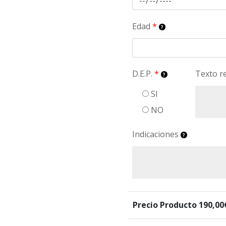
Edad
*
D.E.P.
*
Texto r
SI
NO
Indicaciones
Precio Producto
190,00