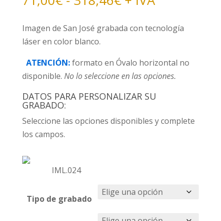
71,00
€
-
318,46
€
+ IVA
de
precios:
Imagen de San José grabada con tecnología
desde
láser en color blanco.
71,00€
ATENCIÓN:
formato en Óvalo horizontal no
hasta
disponible.
No lo seleccione en las opciones.
318,46€
DATOS PARA PERSONALIZAR SU
GRABADO:
Seleccione las opciones disponibles y complete
los campos.
IML.024
Tipo de grabado