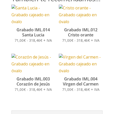
Grabado IML.014
Grabado IML.012
Santa Lucia
Cristo orante
Rango
Rango
71,00
€
-
318,46
€
+ IVA
71,00
€
-
318,46
€
+ IVA
de
de
precios:
precios:
desde
desde
71,00€
71,00€
hasta
hasta
318,46€
318,46€
Grabado IML.003
Grabado IML.004
Corazón de Jesús
Virgen del Carmen
Rango
Rango
71,00
€
-
318,46
€
+ IVA
71,00
€
-
318,46
€
+ IVA
de
de
precios:
precios:
desde
desde
71,00€
71,00€