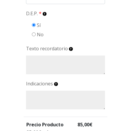
D.E.P.
*
Sí
No
Texto recordatorio
Indicaciones
Precio Producto
85,00
€