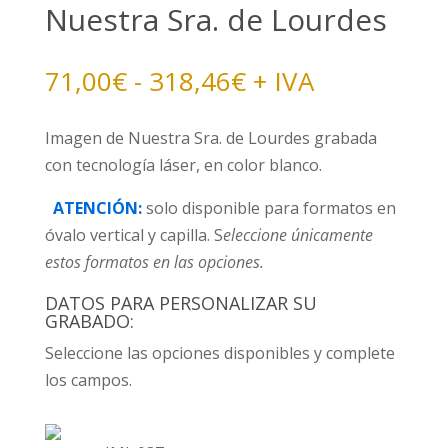
Nuestra Sra. de Lourdes
Rango
71,00
€
-
318,46
€
+ IVA
de
precios:
Imagen de Nuestra Sra. de Lourdes grabada
desde
con tecnología láser, en color blanco.
71,00€
ATENCIÓN:
solo disponible para formatos en
hasta
óvalo vertical y capilla. S
eleccione únicamente
318,46€
estos formatos en las opciones.
DATOS PARA PERSONALIZAR SU
GRABADO:
Seleccione las opciones disponibles y complete
los campos.