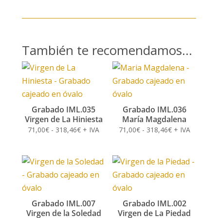
También te recomendamos…
Grabado IML.035
Grabado IML.036
Virgen de La Hiniesta
María Magdalena
Rango
Rango
71,00
€
-
318,46
€
+ IVA
71,00
€
-
318,46
€
+ IVA
de
de
precios:
precios:
desde
desde
71,00€
71,00€
hasta
hasta
318,46€
318,46€
Grabado IML.007
Grabado IML.002
Virgen de la Soledad
Virgen de La Piedad