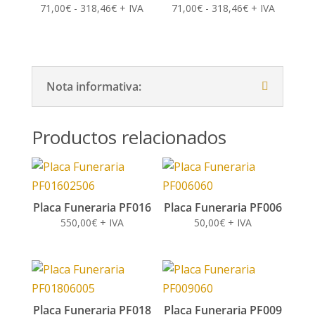
Rango
Rango
71,00
€
-
318,46
€
+ IVA
71,00
€
-
318,46
€
+ IVA
de
de
precios:
precios:
desde
desde
71,00€
71,00€
Nota informativa:
hasta
hasta
318,46€
318,46€
Productos relacionados
Placa Funeraria PF016
Placa Funeraria PF006
550,00
€
+ IVA
50,00
€
+ IVA
Placa Funeraria PF018
Placa Funeraria PF009