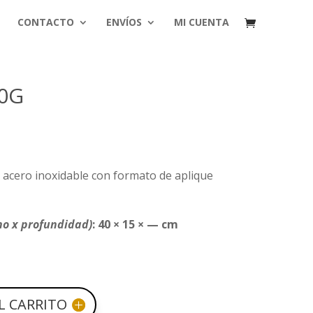
CONTACTO
ENVÍOS
MI CUENTA
20G
 acero inoxidable con formato de aplique
ho x profundidad)
: 40 × 15 × — cm
L CARRITO