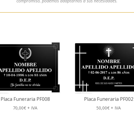
compromiso, podemos adaptarnos a sus necesidades.
Placa Funeraria PF008
Placa Funeraria PF002
70,00
€
+ IVA
50,00
€
+ IVA