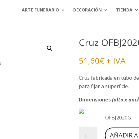
ARTE FUNERARIO
DECORACIÓN
TIENDA
Cruz OFBJ20
51,60
€
+ IVA
Cruz fabricada en tubo de
para fijar a superficie.
Dimensiones
(alto x anc
OFBJ2020G
Cruz
AÑADIR A
OFBJ2020G